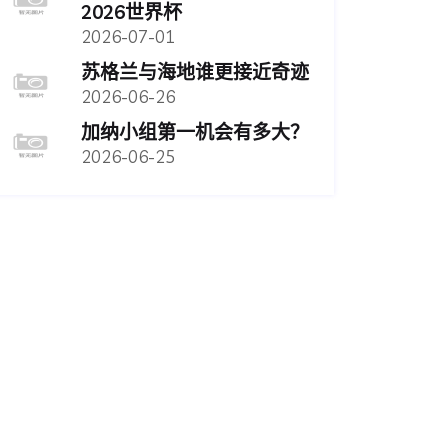
2026世界杯
2026-07-01
苏格兰与海地谁更接近奇迹
2026-06-26
加纳小组第一机会有多大？
2026-06-25