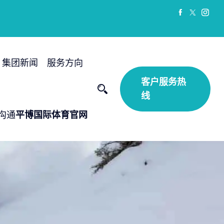
集团新闻
服务方向
客户服务热
线
沟通
平博国际体育官网