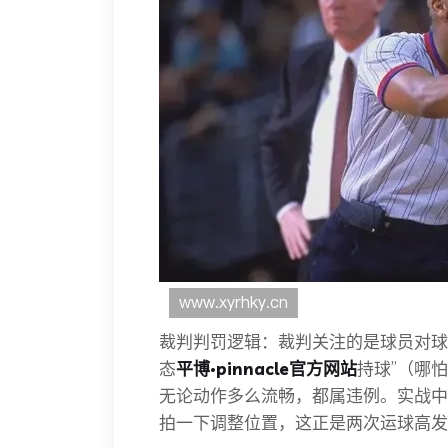
裁判判罚逻辑：裁判关注的是球员对球
态
平博·pinnacle官方网站
持球”（哪
无论动作多么流畅，都属违例。实战中
拍一下调整位置，这正是两次运球高发