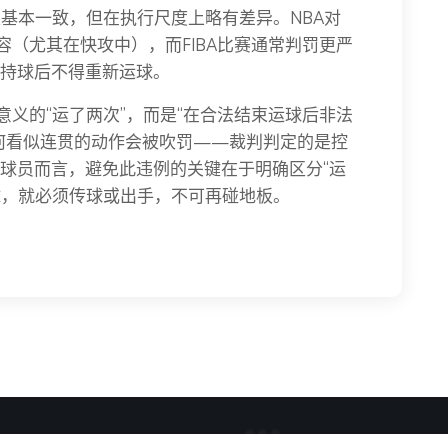
则上基本一致，但在执行尺度上略有差异。NBA对
容（尤其在快攻中），而FIBA比赛通常判罚更严
持球后不得重新运球。
意义的“运了两次”，而是“在合法结束运球后非法
何看似连贯的动作会被吹罚——裁判判定的是控
球员而言，避免此违例的关键在于明确区分“运
收球，就必须传球或出手，不可再碰地板。