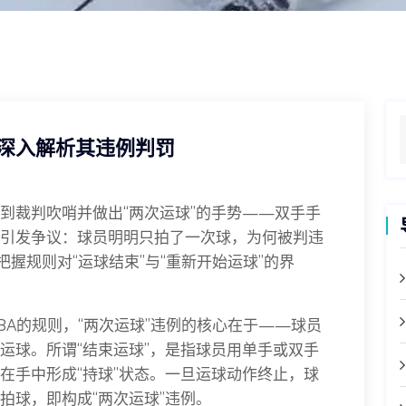
？深入解析其违例判罚
到裁判吹哨并做出“两次运球”的手势——双手手
引发争议：球员明明只拍了一次球，为何被判违
把握规则对“运球结束”与“重新开始运球”的界
NBA的规则，“两次运球”违例的核心在于——球员
运球。所谓“结束运球”，是指球员用单手或双手
在手中形成“持球”状态。一旦运球动作终止，球
拍球，即构成“两次运球”违例。