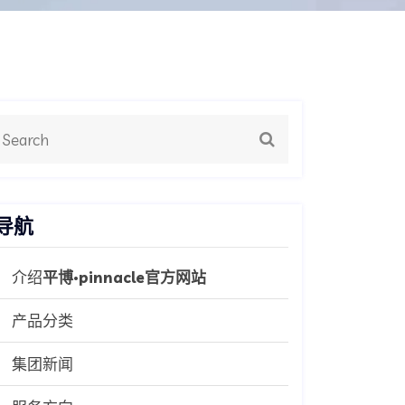
导航
介绍
平博·pinnacle官方网站
产品分类
集团新闻