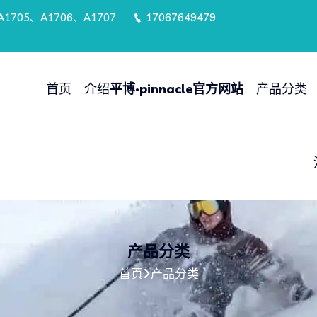
705、A1706、A1707
17067649479
首页
介绍
平博·pinnacle官方网站
产品分类
产品分类
首页
产品分类