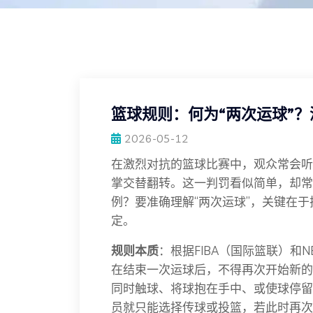
篮球规则：何为“两次运球”
2026-05-12
在激烈对抗的篮球比赛中，观众常会听
掌交替翻转。这一判罚看似简单，却常
例？要准确理解“两次运球”，关键在于
定。
规则本质
：根据FIBA（国际篮联）和
在结束一次运球后，不得再次开始新的
同时触球、将球抱在手中、或使球停留
员就只能选择传球或投篮，若此时再次