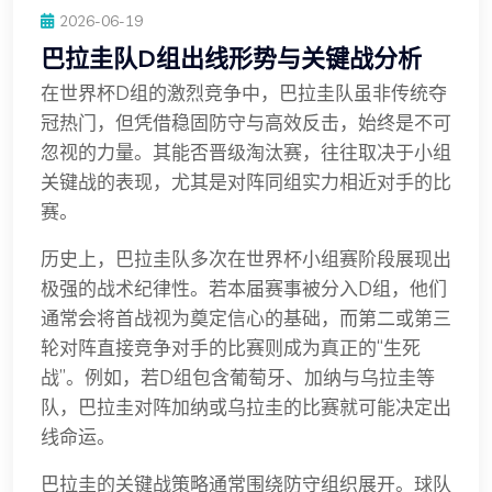
2026-06-19
巴拉圭队D组出线形势与关键战分析
在世界杯D组的激烈竞争中，巴拉圭队虽非传统夺
冠热门，但凭借稳固防守与高效反击，始终是不可
忽视的力量。其能否晋级淘汰赛，往往取决于小组
关键战的表现，尤其是对阵同组实力相近对手的比
赛。
历史上，巴拉圭队多次在世界杯小组赛阶段展现出
极强的战术纪律性。若本届赛事被分入D组，他们
通常会将首战视为奠定信心的基础，而第二或第三
轮对阵直接竞争对手的比赛则成为真正的“生死
战”。例如，若D组包含葡萄牙、加纳与乌拉圭等
队，巴拉圭对阵加纳或乌拉圭的比赛就可能决定出
线命运。
巴拉圭的关键战策略通常围绕防守组织展开。球队