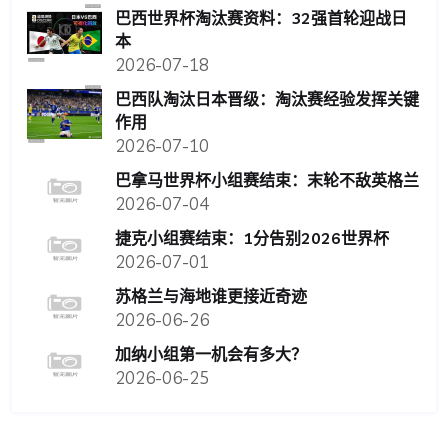
巴西世界杯淘汰赛资料：32强首轮迎战日
本
2026-07-18
巴西队淘汰日本晋级：淘汰赛经验发挥关键
作用
2026-07-10
巴拿马世界杯小组赛结束：末轮不敌英格兰
2026-07-04
捷克小组赛结束：1分告别2026世界杯
2026-07-01
苏格兰与海地谁更接近奇迹
2026-06-26
加纳小组第一机会有多大？
2026-06-25