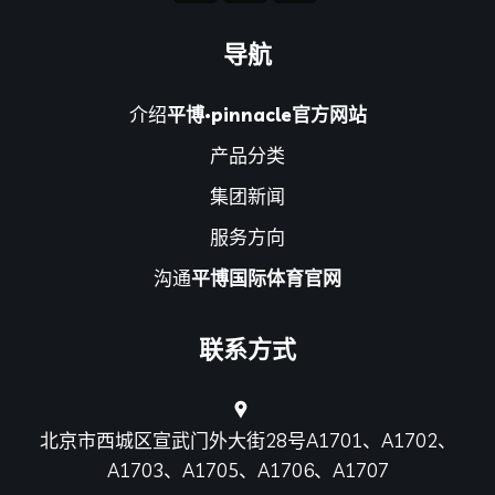
导航
介绍
平博·pinnacle官方网站
产品分类
集团新闻
服务方向
沟通
平博国际体育官网
联系方式
北京市西城区宣武门外大街28号A1701、A1702、
A1703、A1705、A1706、A1707