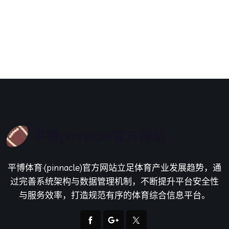
平博体育·(pinnacle)官方网站立足体育产业发展趋势，通
过完善系统架构与数据管理机制，不断提升平台安全性
与服务效率，打造规范有序的体育综合信息平台。