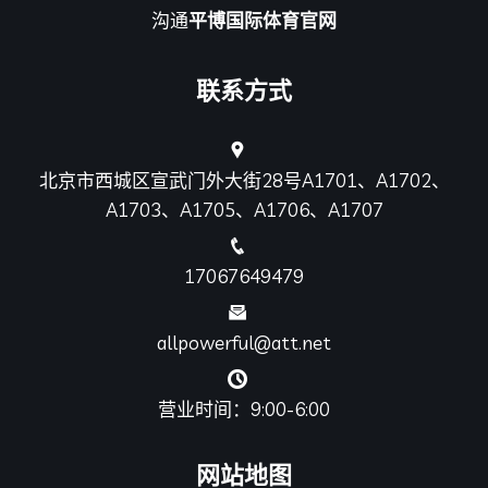
沟通
平博国际体育官网
联系方式
北京市西城区宣武门外大街28号A1701、A1702、
A1703、A1705、A1706、A1707
17067649479
allpowerful@att.net
营业时间：9:00-6:00
网站地图