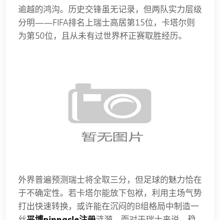
逾越的鸿沟。历史交锋虽无记录，但两队实力层级
分明——FIFA排名上瑞士高居第15位，卡塔尔则
为第50位，且从未有过世界杯正赛取胜经历。
外界普遍预测瑞士将全取三分，但足球的魅力恰在
于不确定性。若卡塔尔能放下包袱，利用主场气势
打出快速转换，或许能在沉闷的B组格局中制造一
丝
平博pinnacle注册
涟漪。而对于瑞士来说，稳