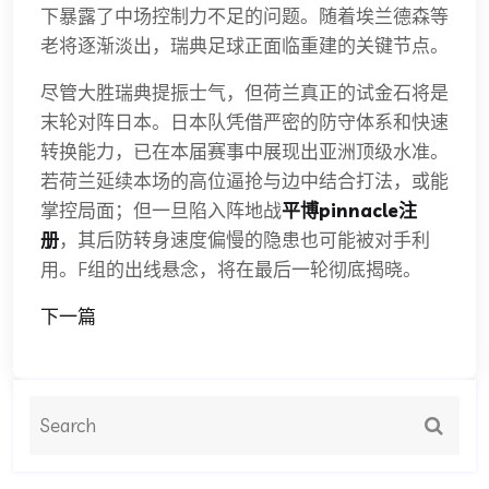
下暴露了中场控制力不足的问题。随着埃兰德森等
老将逐渐淡出，瑞典足球正面临重建的关键节点。
尽管大胜瑞典提振士气，但荷兰真正的试金石将是
末轮对阵日本。日本队凭借严密的防守体系和快速
转换能力，已在本届赛事中展现出亚洲顶级水准。
若荷兰延续本场的高位逼抢与边中结合打法，或能
掌控局面；但一旦陷入阵地战
平博pinnacle注
册
，其后防转身速度偏慢的隐患也可能被对手利
用。F组的出线悬念，将在最后一轮彻底揭晓。
下一篇