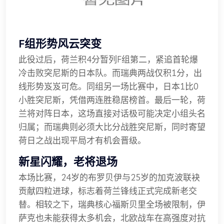
F组形势风云突变
此役过后，荷兰积4分暂列F组第二，紧追首轮爆
冷击败突尼斯的日本队。而瑞典两战仅积1分，出
线形势岌岌可危。同组另一场比赛中，日本1比0
小胜突尼斯，凭借两连胜稳居榜首。最后一轮，荷
兰将对阵日本，这场直接对话极可能决定小组头名
归属；而瑞典则必须大比分战胜突尼斯，同时寄望
荷日之战出现平局才有机会晋级。
新星闪耀，老将退场
本场比赛，24岁的布罗贝伊与25岁的加克波联袂
贡献四粒进球，标志着荷兰锋线正式完成新老交
替。相较之下，瑞典核心福斯贝里全场被限制，伊
萨克也未能获得太多机会，北欧战车在高强度对抗