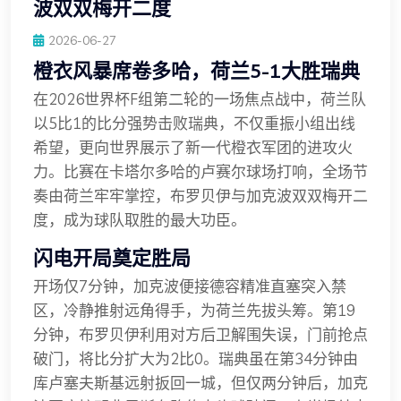
波双双梅开二度
2026-06-27
橙衣风暴席卷多哈，荷兰5-1大胜瑞典
在2026世界杯F组第二轮的一场焦点战中，荷兰队
以5比1的比分强势击败瑞典，不仅重振小组出线
希望，更向世界展示了新一代橙衣军团的进攻火
力。比赛在卡塔尔多哈的卢赛尔球场打响，全场节
奏由荷兰牢牢掌控，布罗贝伊与加克波双双梅开二
度，成为球队取胜的最大功臣。
闪电开局奠定胜局
开场仅7分钟，加克波便接德容精准直塞突入禁
区，冷静推射远角得手，为荷兰先拔头筹。第19
分钟，布罗贝伊利用对方后卫解围失误，门前抢点
破门，将比分扩大为2比0。瑞典虽在第34分钟由
库卢塞夫斯基远射扳回一城，但仅两分钟后，加克