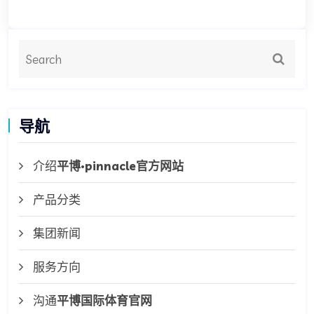
导航
介绍
平博·pinnacle官方网站
产品分类
集团新闻
服务方向
沟通
平博国际体育官网