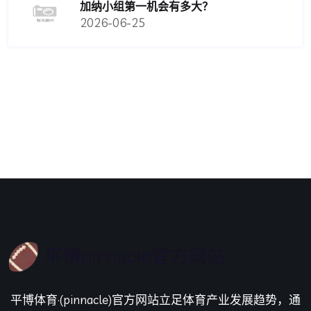
加纳小组第一机会有多大？
2026-06-25
平博体育·(pinnacle)官方网站立足体育产业发展趋势，通