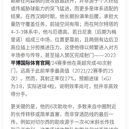
赖斯在阿森纳的进攻数据跃升，并非源于个人终结
或传威胁球能力的突飞猛进，而更多是体系适配的
结果。在西汉姆时期，他长期扮演单后腰，承担大
量防守覆盖任务，前插空间有限；而在阿尔特塔的
4-3-3体系中，他与厄德高、若日尼奥（后期为梅
里诺）组成三中场，位置更靠前，且两侧有边后卫
高位插上分担推进压力。这使他得以频繁进入对方
半场参与传导，甚至插入禁区完成射门——2023
平博国际体育官网
/24赛季他在英超完成48次射
门，远高于此前单季最高值（2021/22赛季的25
次）。然而，其射正率仅27%，预期进球（xG）
为3.8，实际进球4粒，说明效率尚可，但并非高效
得分手。
更关键的是，他的6次助攻中，多数来自中圈附近
的长传转移或简单直塞，而非穿透防线的最后一
传。例如对切尔西的助攻源于一次40米斜长传找