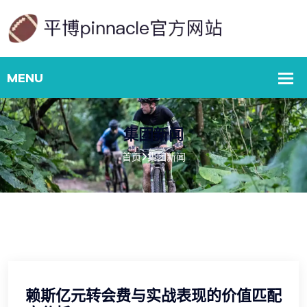
集团新闻
首页
集团新闻
赖斯亿元转会费与实战表现的价值匹配