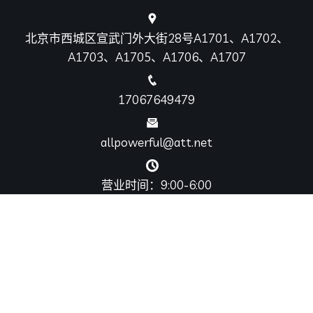
北京市西城区宣武门外大街28号A1701、A1702、
A1703、A1705、A1706、A1707
17067649479
allpowerful@att.net
营业时间：9:00-6:00
网站地图
SiteMap