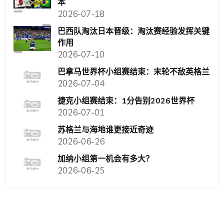
本
2026-07-18
巴西队淘汰日本晋级：淘汰赛经验发挥关键
作用
2026-07-10
巴拿马世界杯小组赛结束：末轮不敌英格兰
2026-07-04
捷克小组赛结束：1分告别2026世界杯
2026-07-01
苏格兰与海地谁更接近奇迹
2026-06-26
加纳小组第一机会有多大？
2026-06-25