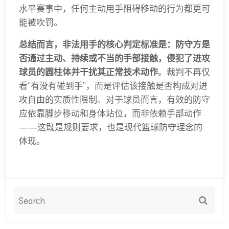
水平赛事中，任何主动用手阻碍移动的行为都更可
能被吹罚。
总结而言，非法用手的核心判定标准是：防守方是
否通过主动、持续或不当的手部接触，侵犯了进攻
球员的圆柱体并干扰其正常技术动作
。裁判不再仅
看“有没有碰到手”，而是评估该接触是否构成对进
攻自由的实质性限制。对于球员而言，有效的防守
应依靠脚步移动和身体站位，而非依赖手部动作
——这既是规则要求，也是现代篮球防守理念的
体现。