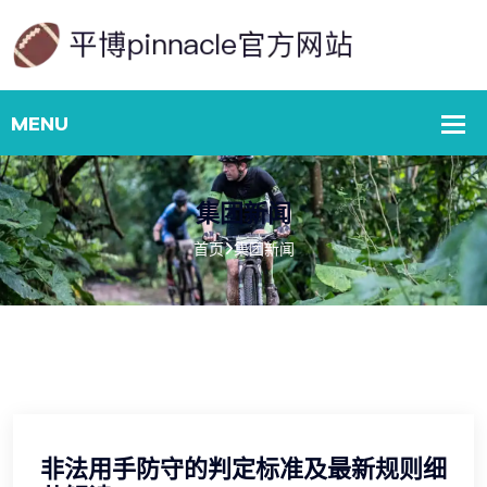
集团新闻
首页
集团新闻
非法用手防守的判定标准及最新规则细