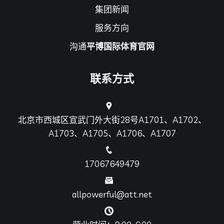
集团新闻
服务方向
沟通
平博国际体育官网
联系方式
北京市西城区宣武门外大街28号A1701、A1702、
A1703、A1705、A1706、A1707
17067649479
allpowerful@att.net