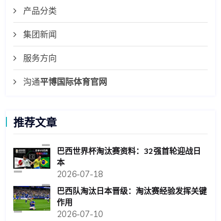
产品分类
集团新闻
服务方向
沟通
平博国际体育官网
推荐文章
巴西世界杯淘汰赛资料：32强首轮迎战日
本
2026-07-18
巴西队淘汰日本晋级：淘汰赛经验发挥关键
作用
2026-07-10