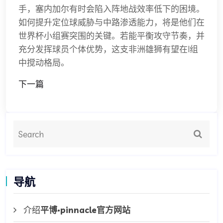
手，塞内加尔有时会陷入阵地战效率低下的困境。
如何提升定位球威胁与中路渗透能力，将是他们在
世界杯小组赛突围的关键。若能平衡攻守节奏，并
充分发挥球员个体优势，这支非洲雄狮有望在I组
中搅动格局。
下一篇
导航
介绍
平博·pinnacle官方网站