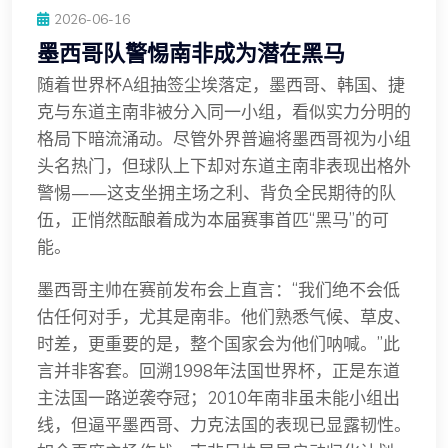
2026-06-16
墨西哥队警惕南非成为潜在黑马
随着世界杯A组抽签尘埃落定，墨西哥、韩国、捷
克与东道主南非被分入同一小组，看似实力分明的
格局下暗流涌动。尽管外界普遍将墨西哥视为小组
头名热门，但球队上下却对东道主南非表现出格外
警惕——这支坐拥主场之利、背负全民期待的队
伍，正悄然酝酿着成为本届赛事首匹“黑马”的可
能。
墨西哥主帅在赛前发布会上直言：“我们绝不会低
估任何对手，尤其是南非。他们熟悉气候、草皮、
时差，更重要的是，整个国家会为他们呐喊。”此
言并非客套。回溯1998年法国世界杯，正是东道
主法国一路逆袭夺冠；2010年南非虽未能小组出
线，但逼平墨西哥、力克法国的表现已显露韧性。