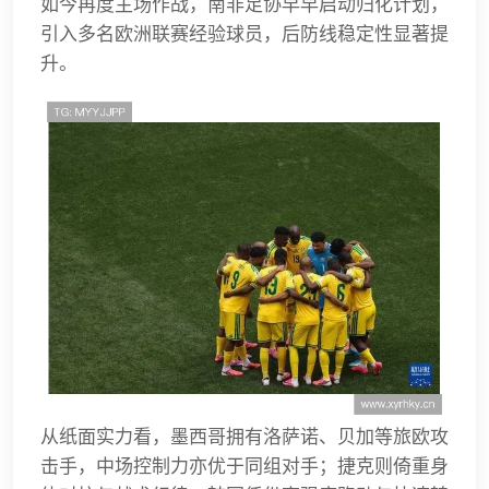
如今再度主场作战，南非足协早早启动归化计划，
引入多名欧洲联赛经验球员，后防线稳定性显著提
升。
从纸面实力看，墨西哥拥有洛萨诺、贝加等旅欧攻
击手，中场控制力亦优于同组对手；捷克则倚重身