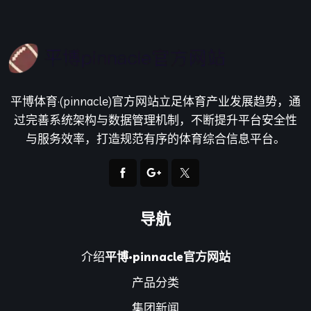
平博体育·(pinnacle)官方网站立足体育产业发展趋势，通
过完善系统架构与数据管理机制，不断提升平台安全性
与服务效率，打造规范有序的体育综合信息平台。
导航
介绍
平博·pinnacle官方网站
产品分类
集团新闻