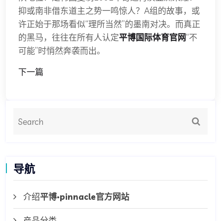
抑或南非借东道主之势一鸣惊人？A组的故事，或
许正始于那场看似“理所当然”的墨南对决。而真正
的黑马，往往在所有人认定
平博国际体育官网
“不
可能”时悄然奔袭而出。
下一篇
导航
介绍
平博·pinnacle官方网站
产品分类