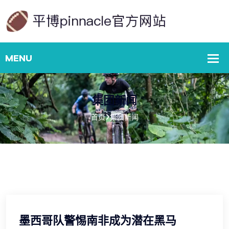
集团新闻
首页
集团新闻
墨西哥队警惕南非成为潜在黑马