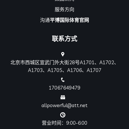
服务方向
沟通
平博国际体育官网
联系方式
北京市西城区宣武门外大街28号A1701、A1702、
A1703、A1705、A1706、A1707
17067649479
allpowerful@att.net
营业时间：9:00-6:00