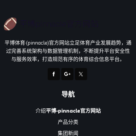
平博体育·(pinnacle)官方网站立足体育产业发展趋势，通
过完善系统架构与数据管理机制，不断提升平台安全性
与服务效率，打造规范有序的体育综合信息平台。
导航
介绍
平博·pinnacle官方网站
产品分类
集团新闻