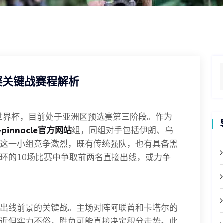
赛关键战赛程解析
墨世界杯，目前处于亚洲区预选赛第三阶段。作为
pinnacle官方网站
组，同组对手包括伊朗、乌
这一小组竞争激烈，既有传统强队，也有具备黑
环的10场比赛中争取前两名直接出线，或力争
出线前景的关键战。主场对阵阿联酋和卡塔尔的
近但实力不俗，胜负可能直接决定积分走势。此