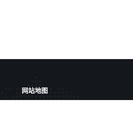
网站地图
街28
SiteMap
703、