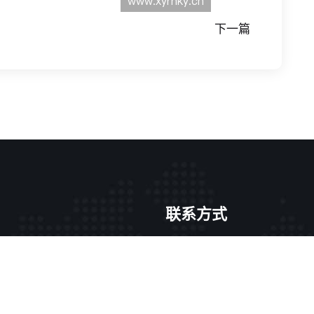
下一篇
联系方式
博·pinnacle官方网站
北京市西城区宣武门外大
号A1701、A1702、A1
分类
A1705、A1706、A1707
新闻
17067649479