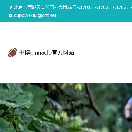
北京市西城区宣武门外大街28号A1701、A1702、A1703、A1
allpowerful@att.net