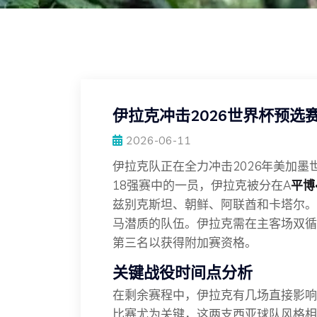
伊拉克冲击2026世界杯预选
2026-06-11
伊拉克队正在全力冲击2026年美加
18强赛中的一员，伊拉克被分在A
平博·
兹别克斯坦、朝鲜、阿联酋和卡塔尔。
马潜质的队伍。伊拉克需在主客场双循
第三名以获得附加赛资格。
关键战役时间点分析
在剩余赛程中，伊拉克有几场直接影响
比赛尤为关键，这两支西亚球队风格相