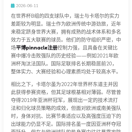
2026-06-11
在世界杯B组的四支球队中，瑞士与卡塔尔的实力
差距较为明显。瑞士作为欧洲传统中游劲旅，近年
来稳定跻身世界大赛，拥有成熟的战术体系和多名
效力于五大联赛的球员。他们的防守组织严密，中
场
平博pinnacle注册
控制力强，且具备在关键比
赛中爆冷击败强队的历史经验——例如2021年欧
洲杯淘汰法国队。国际足联排名长期稳居前20，
整体实力、大赛经验和心理素质均处于较高水平。
相比之下，卡塔尔虽为2022年世界杯东道主并因
此获得参赛资格，但其足球根基相对薄弱。尽管曾
夺得2019年亚洲杯冠军，展现出一定的技术流打
法和归化球员策略的成效，但面对欧洲或南美强队
时，身体对抗、比赛节奏适应以及高强度压迫下的
出球能力仍显不足。国际排名虽一度因亚洲杯夺冠
而跃升，但在与欧洲球队的热身赛中往往暴露攻防