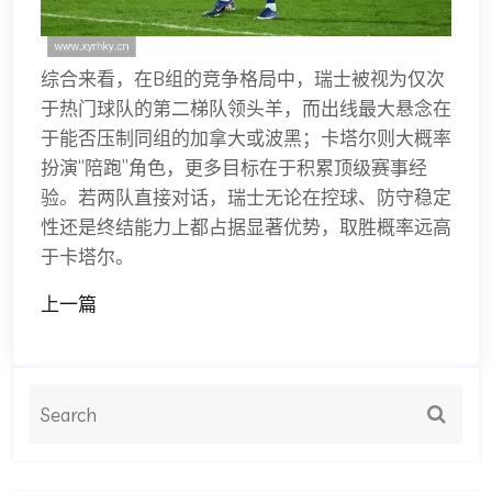
综合来看，在B组的竞争格局中，瑞士被视为仅次
于热门球队的第二梯队领头羊，而出线最大悬念在
于能否压制同组的加拿大或波黑；卡塔尔则大概率
扮演“陪跑”角色，更多目标在于积累顶级赛事经
验。若两队直接对话，瑞士无论在控球、防守稳定
性还是终结能力上都占据显著优势，取胜概率远高
于卡塔尔。
上一篇